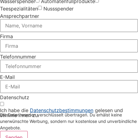
Wasserspender
Automatenfüllprodukte
Teespezialitäten
Nussspender
Ansprechpartner
Firma
Telefonnummer
E-Mail
Datenschutz
Ich habe die
Datenschutzbestimmungen
gelesen und
stimme ihnen zu.
Die Daten werden verschlüsselt übertragen. Du erhälst keine
unerwünschte Werbung, sondern nur kostenlose und unverbindliche
Angebote.
Senden